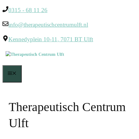
Ga
0315 - 68 11 26
naar
info@therapeutischcentrumulft.nl
de
inhoud
Kennedyplein 10-11, 7071 BT Ulft
Menu
Therapeutisch Centrum
Ulft