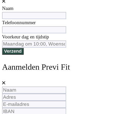
Leave
Naam
this
field
Telefoonnummer
blank
Voorkeur dag en tijdstip
Verzend
Aanmelden Previ Fit
Leave
this
field
blank